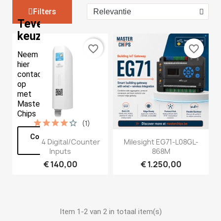
Filters
Teveel
keuze?
favorite_border
favorite_border
Neem
hier
contact
op
met
Master
Chips
(1)
Contacteer
MR4 - 4 Digital/counter
Milesight EG71-L08GL-
ons
Inputs
868M
€ 140,00
€ 1.250,00
Item 1-2 van 2 in totaal item(s)