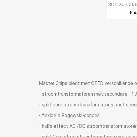
Snel

SCT-24-100/5
€ 
Master Chips biedt met QEED verschillende 
- stroomtransformatoren met secundaire
1 
- split core stroomtransformatoren met secu
- flexibele Rogowski-sondes;
- hall's effect AC /DC stroomtransformator
- split Core stroomtransformatoren met sec