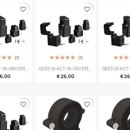
favorite_border
favorite_border
(1)
(1)
 bekijken
Snel bekijken
Snel 


-16-080/333...
QEED QI-KCT-16-100/333...
QEED QI-KCT-
26,00
€ 26,00
€ 2
favorite_border
favorite_border