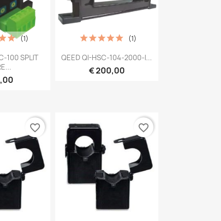
(1)
(1)
bekijken
Snel bekijken

C-100 SPLIT
QEED QI-HSC-104-2000-I...
E...
€ 200,00
8,00
favorite_border
favorite_border