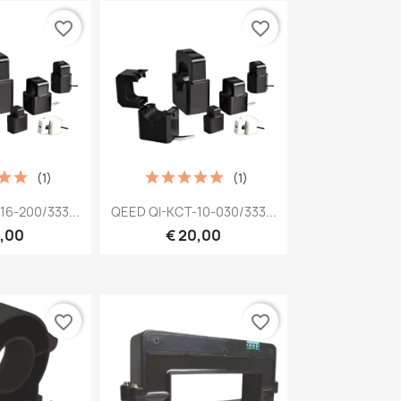
favorite_border
favorite_border
(1)
(1)
bekijken
Snel bekijken

16-200/333...
QEED QI-KCT-10-030/333...
6,00
€ 20,00
favorite_border
favorite_border