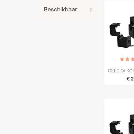
Beschikbaar
Snel

QEED QI-KCT
€ 