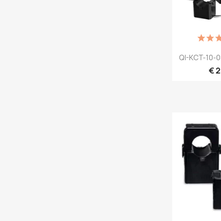
Snel

QI-KCT-10-05
€ 