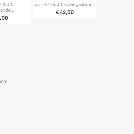
bekijken
Snel bekijken

-200/5
SCT-24-300/5 Opengaande...
ande...
€ 42,00
2,00
oen: