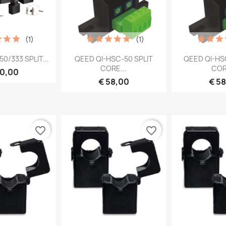
(1)
(1)
 bekijken
Snel bekijken
Snel 


0/333 SPLIT...
QEED QI-HSC-50 SPLIT
QEED QI-HS
CORE...
COR
20,00
€ 58,00
€ 5
favorite_border
favorite_border