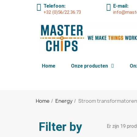
Telefoon:
E-mail:
+32 (0)56/22.36.73
info@maste
Home
Onze producten
On
Home
Energy
Stroom transformatore
Filter by
Er zijn 19 pro