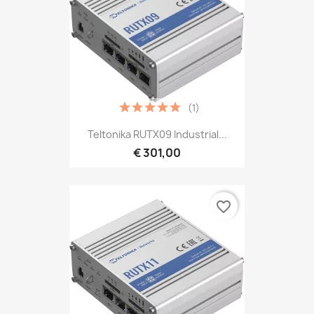
(1)
Teltonika RUTX09 Industrial...
€ 301,00
favorite_border