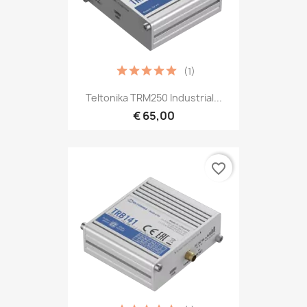
(1)
Teltonika TRM250 Industrial...
€ 65,00
favorite_border