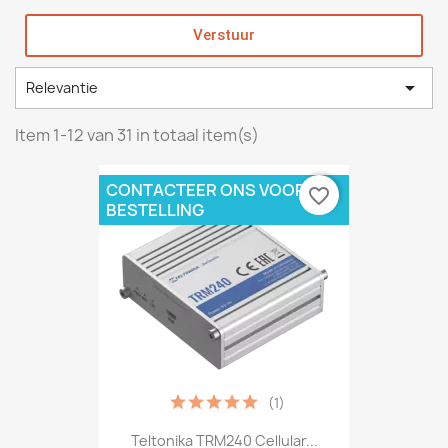
Verstuur

Relevantie
Item 1-12 van 31 in totaal item(s)
CONTACTEER ONS VOOR
favorite_border
BESTELLING
(1)
Teltonika TRM240 Cellular...