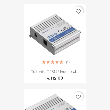
favorite_border
(1)
Teltonika TRB145 Industrial...
€ 112,00
favorite_border