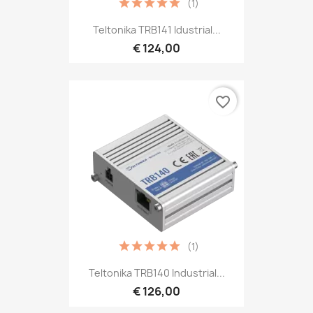
(1)
Teltonika TRB141 Idustrial...
€ 124,00
favorite_border
(1)
Teltonika TRB140 Industrial...
€ 126,00