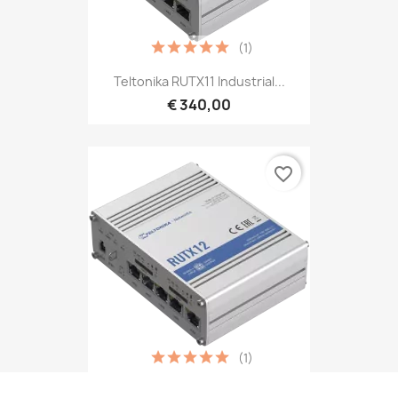
(1)
Teltonika RUTX11 Industrial...
€ 340,00
favorite_border
(1)
Teltonika RUTX12 DUAL LTE...