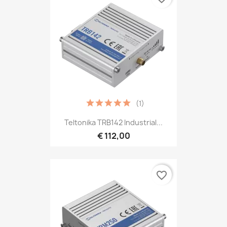
(1)
Teltonika TRB142 Industrial...
€ 112,00
favorite_border