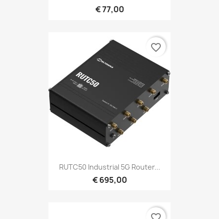
€ 77,00
favorite_border
RUTC50 Industrial 5G Router...
€ 695,00
favorite_border