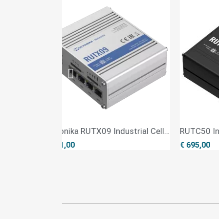
Teltonika RUTX09 Industrial Cellular Router
QUICK VIEW
QUICK VIEW
 301,00
€ 695,00