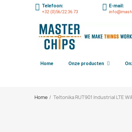
Telefoon:
E-mail:
+32 (0)56/22.36.73
info@maste
Home
Onze producten
On
Home
Teltonika RUT901 Industrial LTE Wi