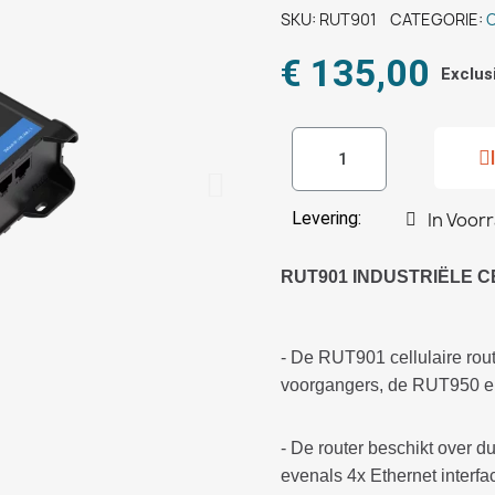
SKU
RUT901
CATEGORIE
€ 135,00
Exclus
Levering:
In Voor
RUT901 INDUSTRIËLE 
- De RUT901 cellulaire rout
voorgangers, de RUT950 e
- De router beschikt over du
evenals 4x Ethernet interf