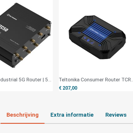
RUTC50 Industrial 5G Router | 5G & 4G LTE
Teltonika Consumer Router TCR100 LTE Cat 6
QUICK VIEW
€ 207,00
€ 107,00
Beschrijving
Extra informatie
Reviews